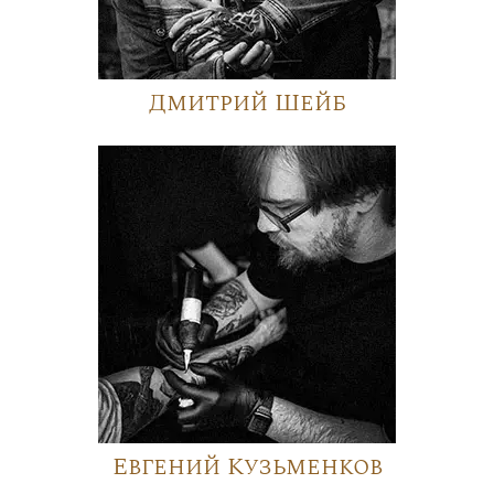
Дмитрий Шейб
Евгений Кузьменков