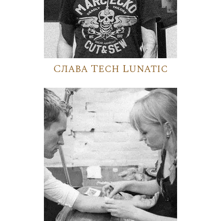
Слава Tech Lunatic