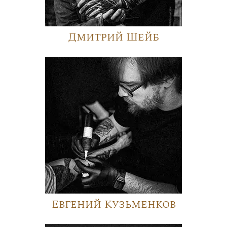
Дмитрий Шейб
Евгений Кузьменков