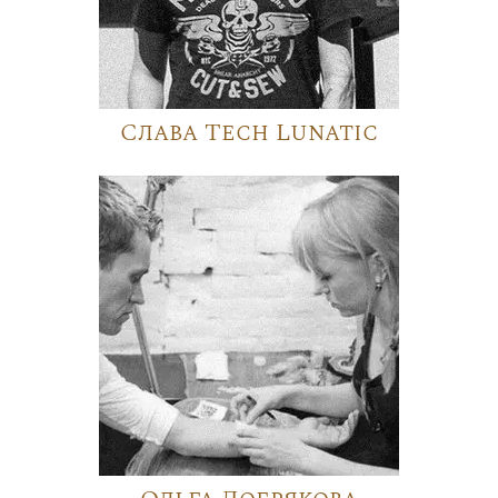
Слава Tech Lunatic