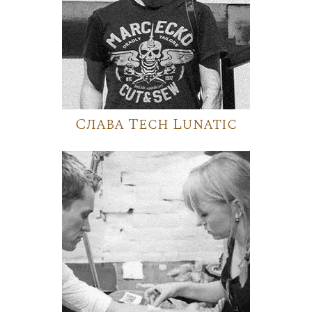
Слава Tech Lunatic