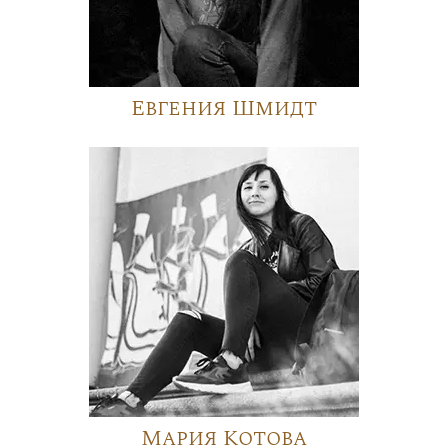
Евгения Шмидт
Мария Котова