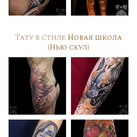
Тату в стиле
Новая школа
(Нью скул)