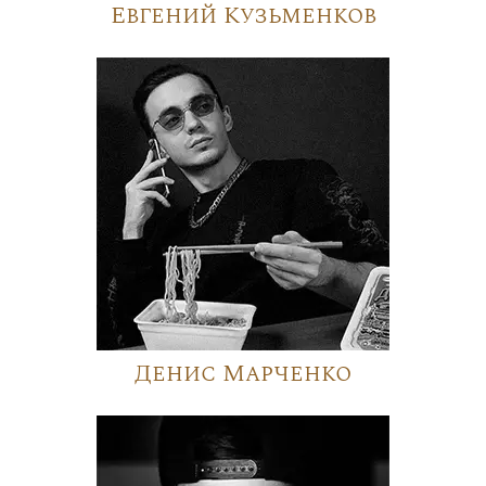
Евгений Кузьменков
Денис Марченко