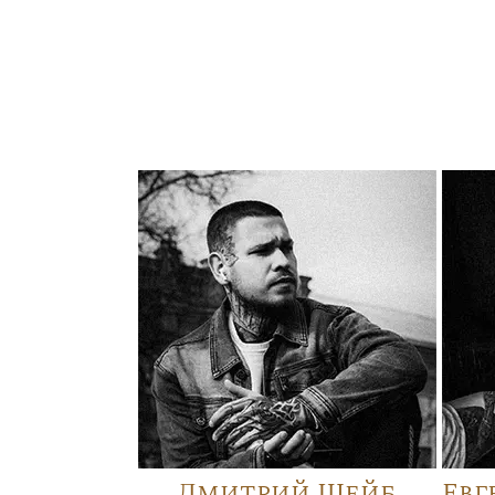
Дмитрий Шейб
Евг