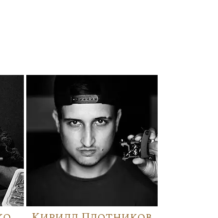
ко
Кирилл Плотников