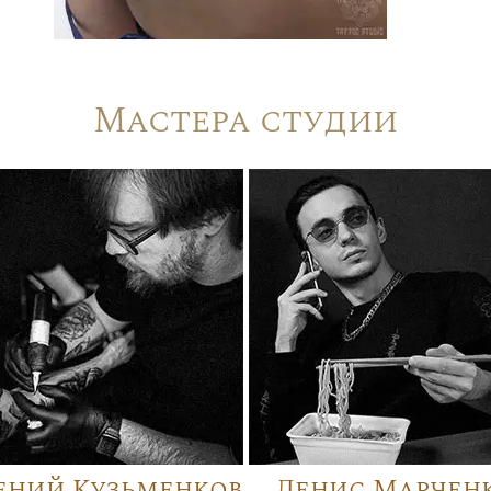
Мастера студии
ений Кузьменков
Денис Марчен