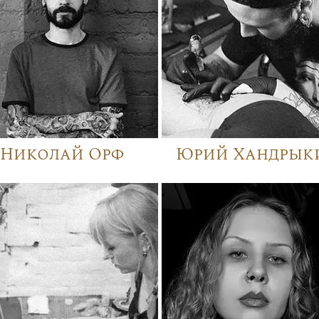
Николай Орф
Юрий Хандрык