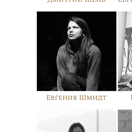
Евгения Шмидт