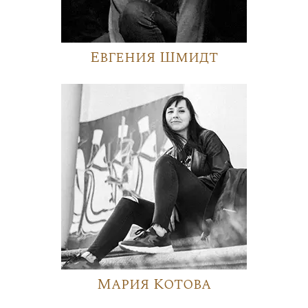
Евгения Шмидт
Мария Котова