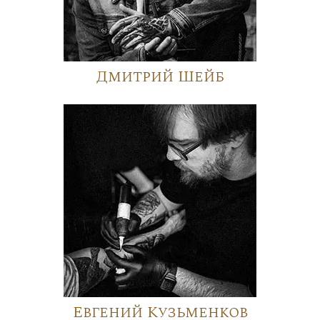
Дмитрий Шейб
Евгений Кузьменков