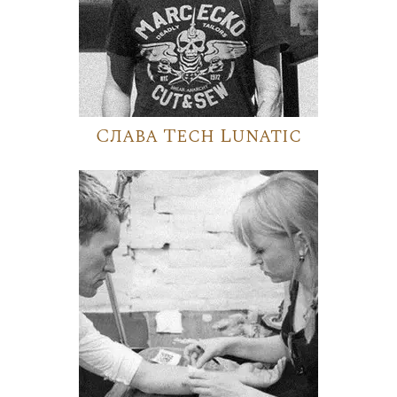
Слава Tech Lunatic