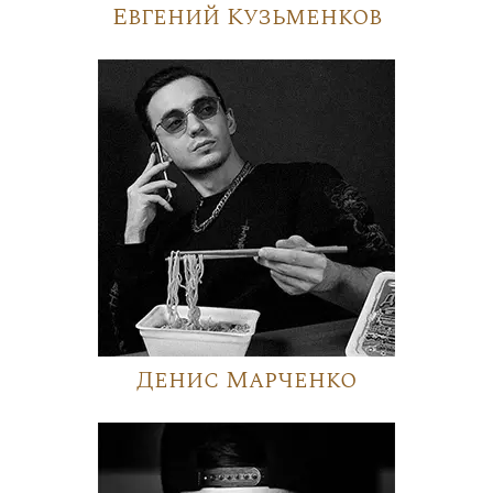
Евгений Кузьменков
Денис Марченко