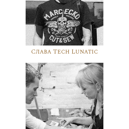
Слава Tech Lunatic