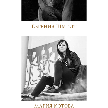
Евгения Шмидт
Мария Котова