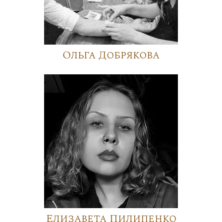
Ольга Добрякова
Елизавета Пилипенко