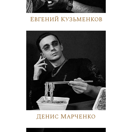
Евгений Кузьменков
Денис Марченко