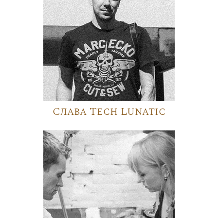
Слава Tech Lunatic