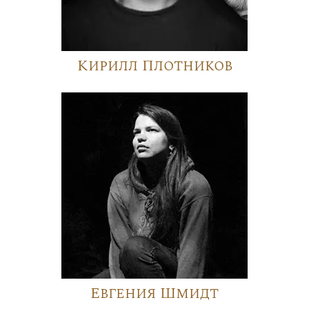
Кирилл Плотников
Евгения Шмидт