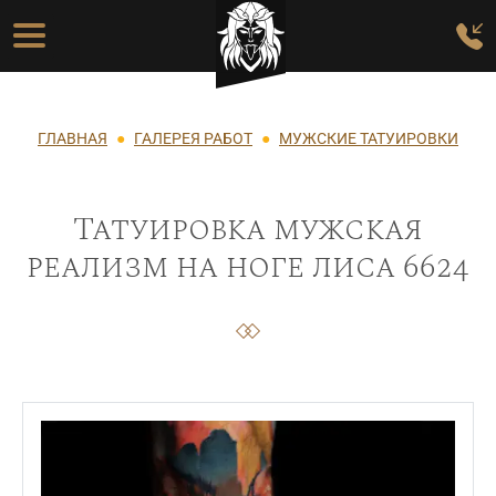
Перейти к основному содержанию
Основная навигация
Строка навигации
ГЛАВНАЯ
ГАЛЕРЕЯ РАБОТ
МУЖСКИЕ ТАТУИРОВКИ
Татуировка мужская
реализм на ноге лиса 6624