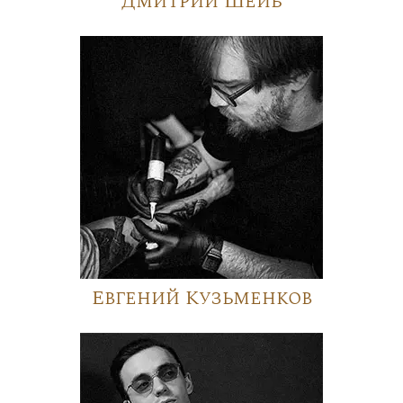
Дмитрий Шейб
Евгений Кузьменков