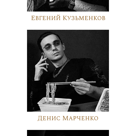
Евгений Кузьменков
Денис Марченко