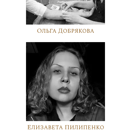
Ольга Добрякова
Елизавета Пилипенко