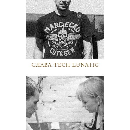
Слава Tech Lunatic