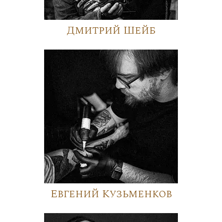
Дмитрий Шейб
Евгений Кузьменков