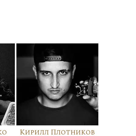
ко
Кирилл Плотников