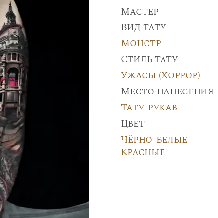
Мастер
Вид тату
Монстр
Стиль тату
Ужасы (Хоррор)
Место нанесения
Тату-рукав
Цвет
Чёрно-белые
Красные