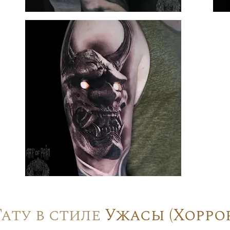
Тату в стиле
Ужасы (Хоррор