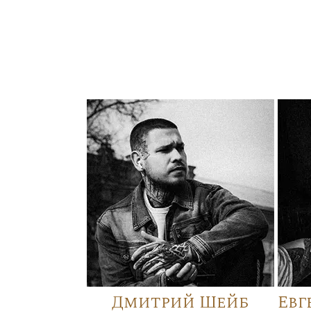
Дмитрий Шейб
Евг