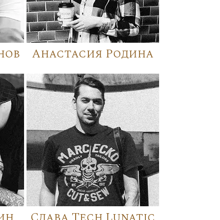
нов
Анастасия Родина
ин
Слава Tech Lunatic