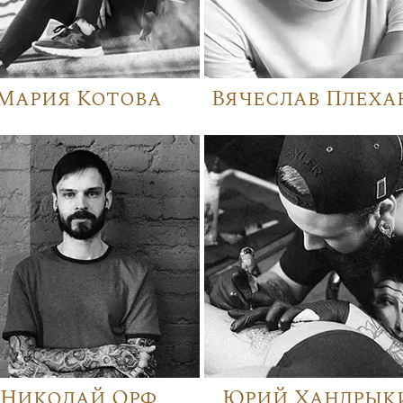
Мария Котова
Вячеслав Плеха
Николай Орф
Юрий Хандрык