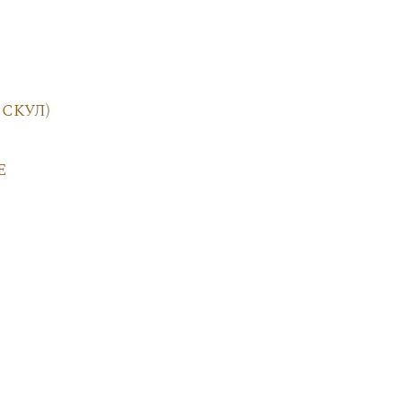
скул)
е