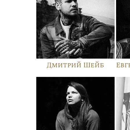
Дмитрий Шейб
Евг