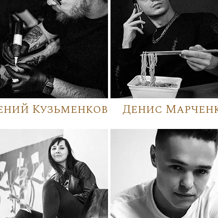
ений Кузьменков
Денис Марчен