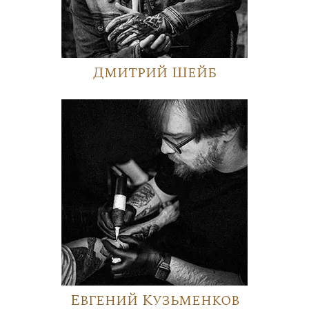
Дмитрий Шейб
Евгений Кузьменков