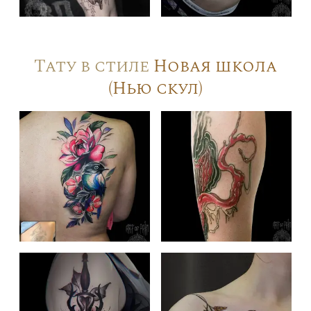
Тату в стиле
Новая школа
(Нью скул)