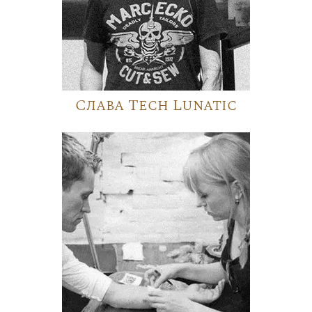
Слава Tech Lunatic