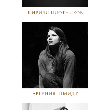
Кирилл Плотников
Евгения Шмидт