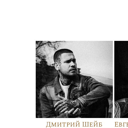
Дмитрий Шейб
Евг