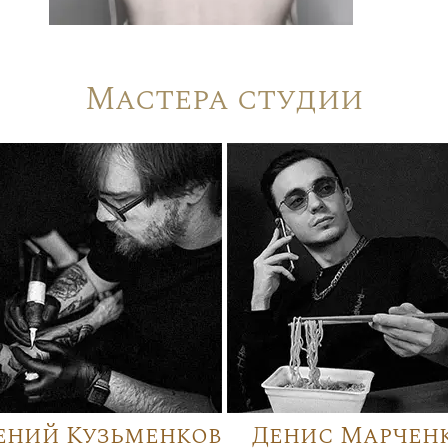
Мастера студии
ений Кузьменков
Денис Марчен