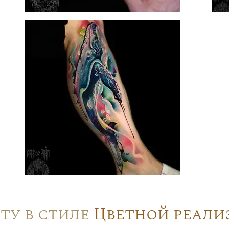
ту в стиле
Цветной реали