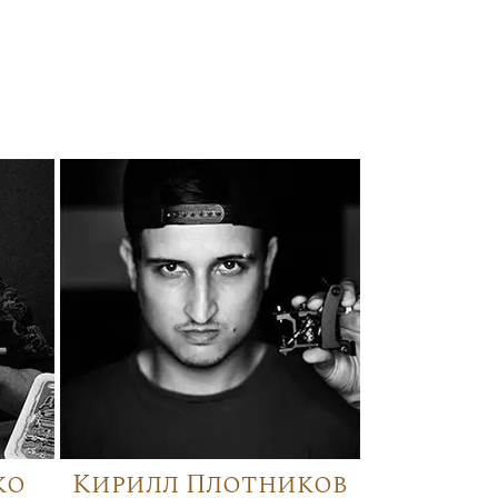
ко
Кирилл Плотников