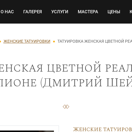
Основная навигация
О НАС
ГАЛЕРЕЯ
УСЛУГИ
МАСТЕРА
ЦЕНЫ
ЖЕНСКИЕ ТАТУИРОВКИ
ТАТУИРОВКА ЖЕНСКАЯ ЦВЕТНОЙ РЕА
енская цветной реа
 пионе (Дмитрий Шейб
Женские татуиро