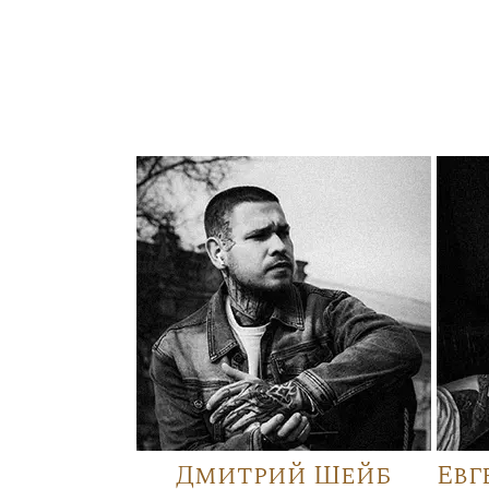
Дмитрий Шейб
Евг