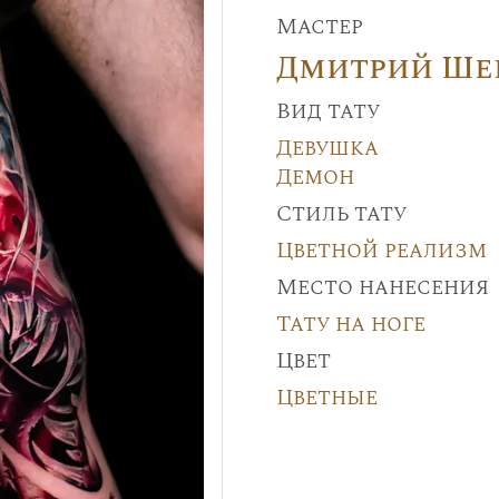
Мастер
Дмитрий Ше
Вид тату
Девушка
Демон
Стиль тату
Цветной реализм
Место нанесения
Тату на ноге
Цвет
Цветные