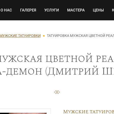
Основная навигация
О НАС
ГАЛЕРЕЯ
УСЛУГИ
МАСТЕРА
ЦЕНЫ
МУЖСКИЕ ТАТУИРОВКИ
ТАТУИРОВКА МУЖСКАЯ ЦВЕТНОЙ РЕА
мужская цветной реа
-демон (Дмитрий Ше
Мужские татуиро