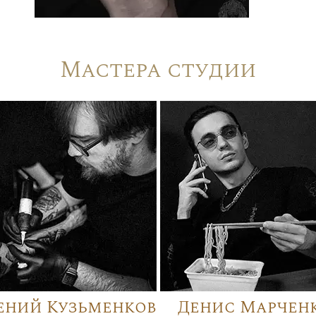
Мастера студии
ений Кузьменков
Денис Марчен