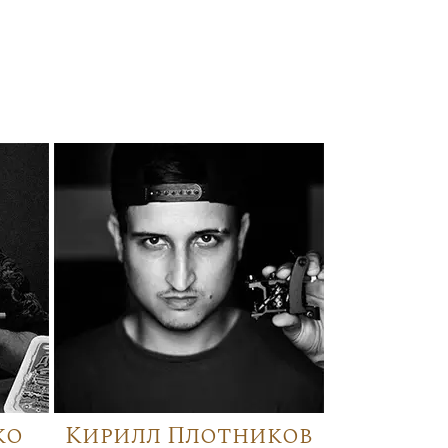
ко
Кирилл Плотников