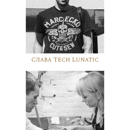
Слава Tech Lunatic