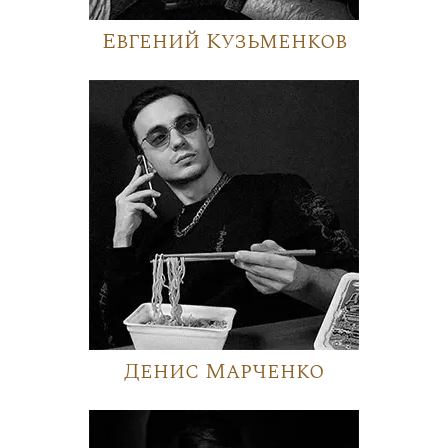
Евгений Кузьменков
Денис Марченко