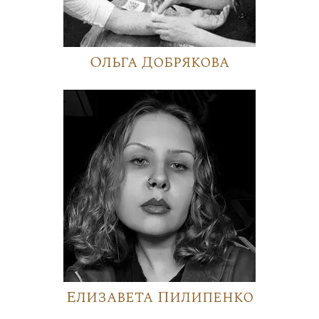
Ольга Добрякова
Елизавета Пилипенко