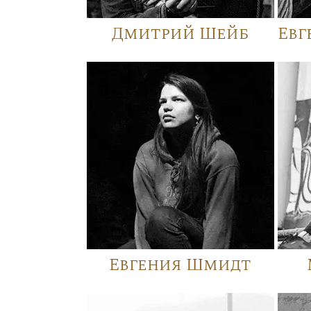
Дмитрий Шейб
Евг
Евгения Шмидт