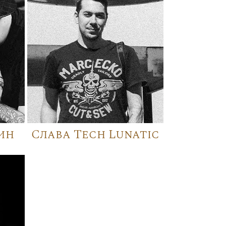
ин
Слава Tech Lunatic