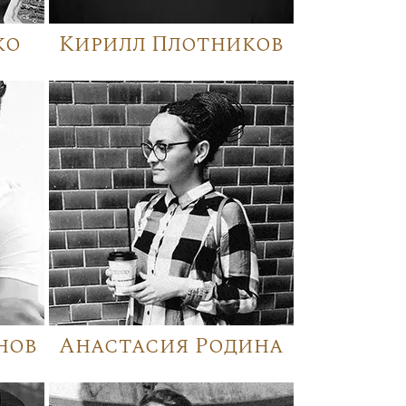
ко
Кирилл Плотников
нов
Анастасия Родина