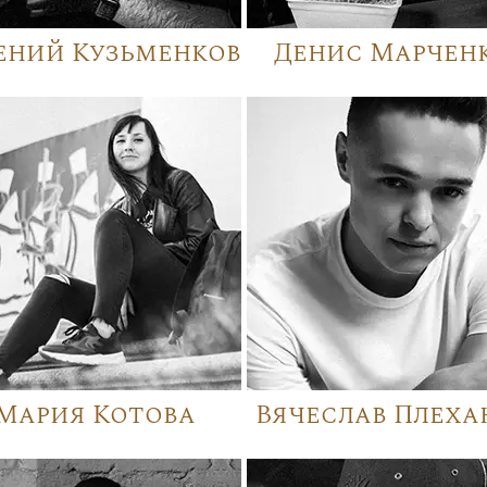
ений Кузьменков
Денис Марчен
Мария Котова
Вячеслав Плеха