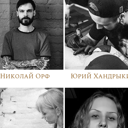
Николай Орф
Юрий Хандрык