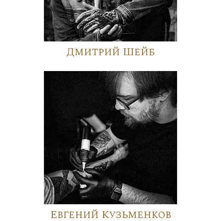
Дмитрий Шейб
Евгений Кузьменков