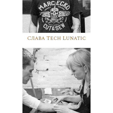
Слава Tech Lunatic