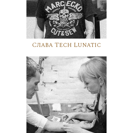
Слава Tech Lunatic