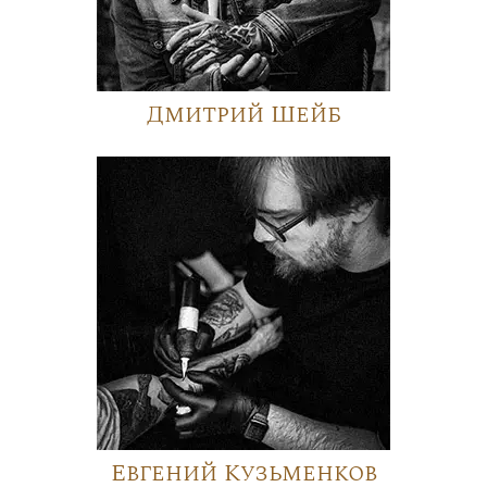
Дмитрий Шейб
Евгений Кузьменков