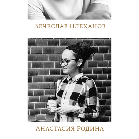
Вячеслав Плеханов
Анастасия Родина