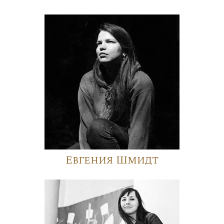
Евгения Шмидт