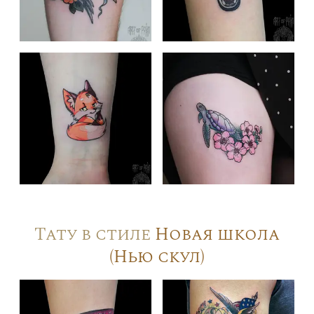
Тату в стиле
Новая школа
(Нью скул)