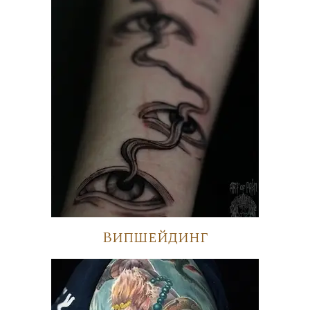
Випшейдинг