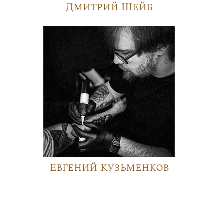
Дмитрий Шейб
Евгений Кузьменков