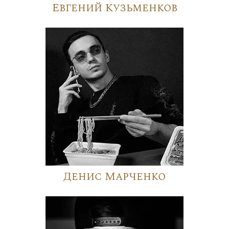
Евгений Кузьменков
Денис Марченко