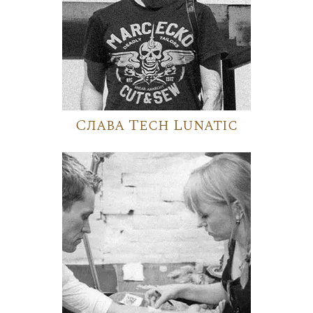
Слава Tech Lunatic