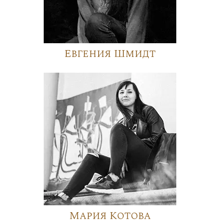
Евгения Шмидт
Мария Котова