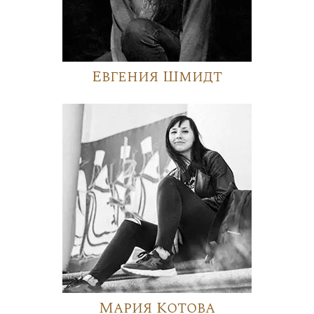
Евгения Шмидт
Мария Котова