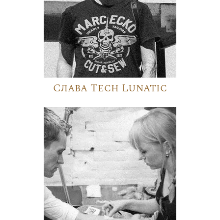
Слава Tech Lunatic