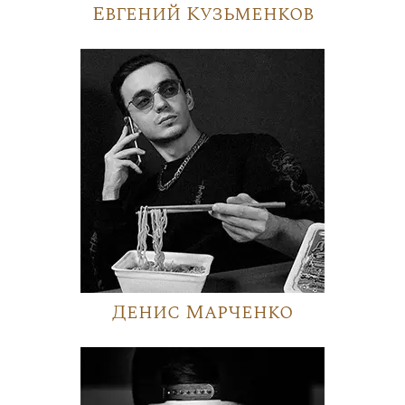
Евгений Кузьменков
Денис Марченко