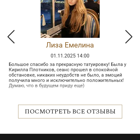
Лиза Емелина
01.11.2025 14:00
Большое спасибо за прекрасную татуировку! Была у
З
Кирилла Плотников, сеанс прошел в спокойной
з
обстановке, никаких неудобств не было, а эмоций
в
получила много и исключительно положительных!
б
Думаю, что в будущем приду еще)
в
п
 в
в
н
о
ПОСМОТРЕТЬ ВСЕ ОТЗЫВЫ
с
р
е