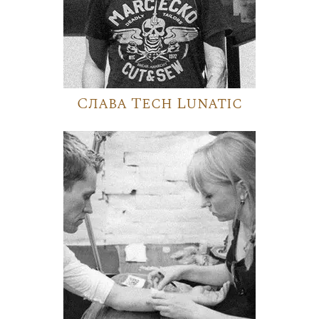
Слава Tech Lunatic