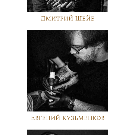
Дмитрий Шейб
Евгений Кузьменков