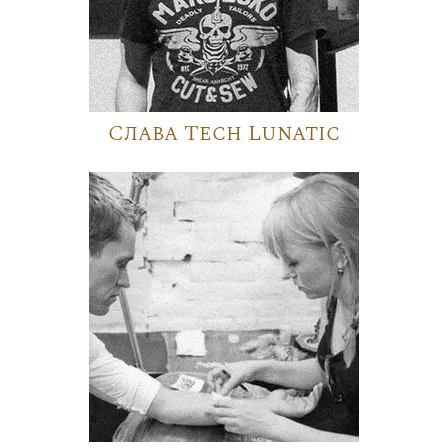
Слава Tech Lunatic