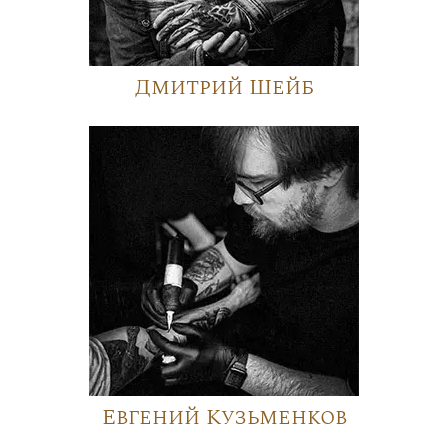
Дмитрий Шейб
Евгений Кузьменков