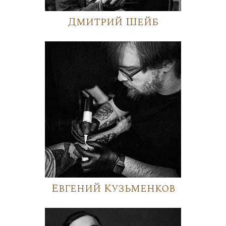
Дмитрий Шейб
Евгений Кузьменков