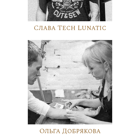
Слава Tech Lunatic
Ольга Добрякова