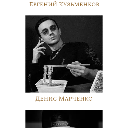
Евгений Кузьменков
Денис Марченко