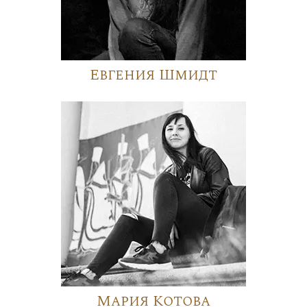
Евгения Шмидт
Мария Котова