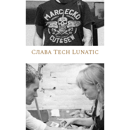
Слава Tech Lunatic