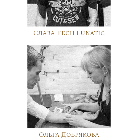
Слава Tech Lunatic
Ольга Добрякова