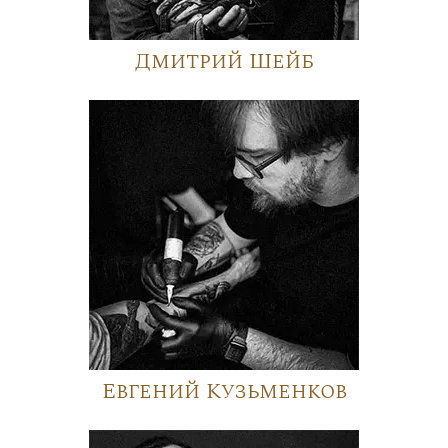
Дмитрий Шейб
Евгений Кузьменков