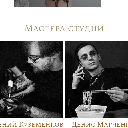
Мастера студии
ений Кузьменков
Денис Марчен