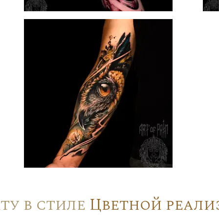
ту в стиле
Цветной реали