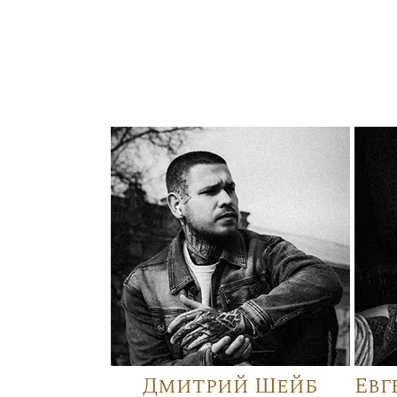
Дмитрий Шейб
Евг