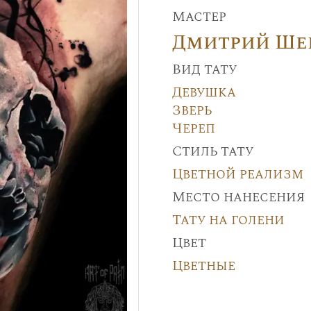
Мастер
Дмитрий Ше
Вид тату
Девушка
Зверь
Череп
Стиль тату
Цветной реализм
Место нанесения
Тату на голени
Цвет
Цветные