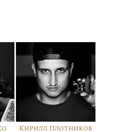
ко
Кирилл Плотников