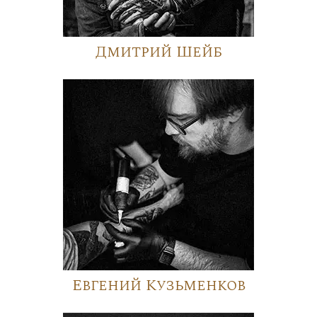
Дмитрий Шейб
Евгений Кузьменков