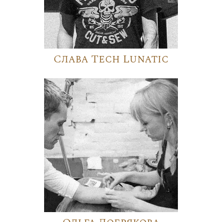
Слава Tech Lunatic