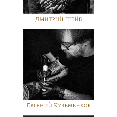
Дмитрий Шейб
Евгений Кузьменков