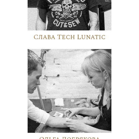
Слава Tech Lunatic