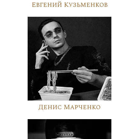
Евгений Кузьменков
Денис Марченко