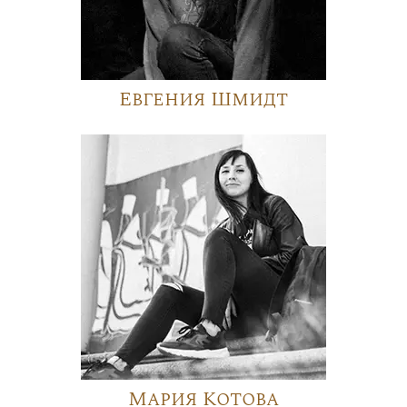
Евгения Шмидт
Мария Котова