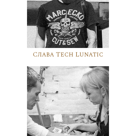
Слава Tech Lunatic