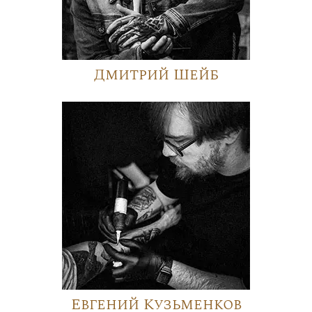
Дмитрий Шейб
Евгений Кузьменков