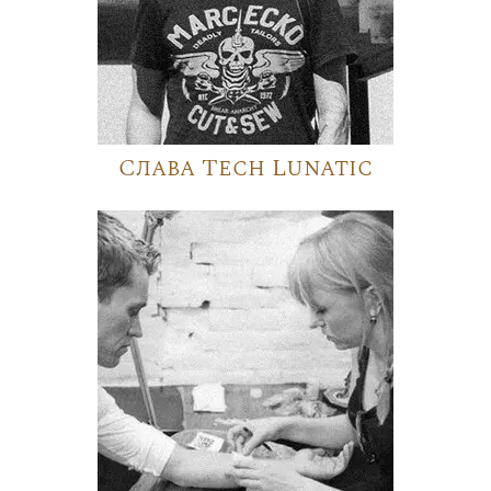
Слава Tech Lunatic