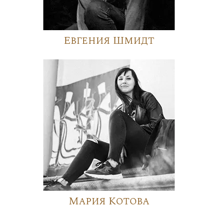
Евгения Шмидт
Мария Котова