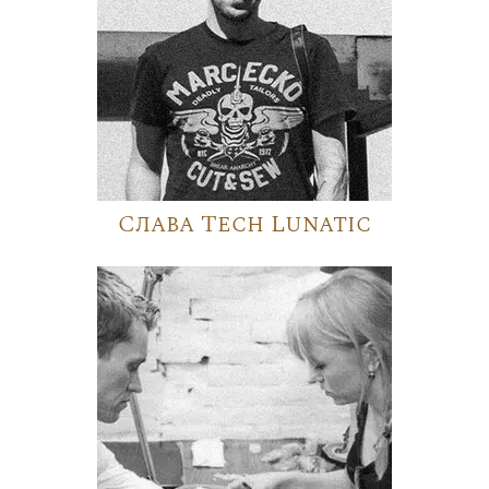
Слава Tech Lunatic