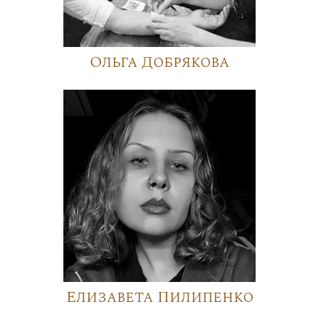
Ольга Добрякова
Елизавета Пилипенко