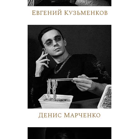
Евгений Кузьменков
Денис Марченко