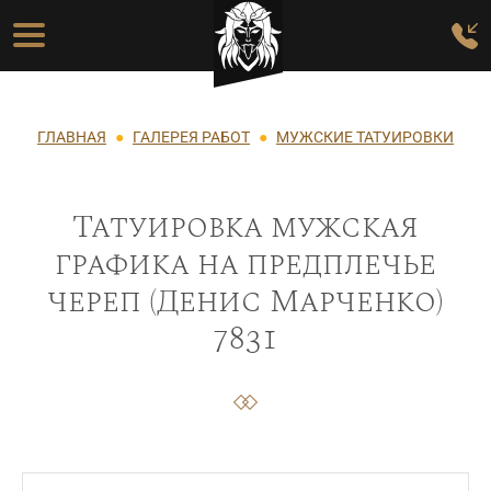
Перейти к основному содержанию
Основная навигация
Строка навигации
ГЛАВНАЯ
ГАЛЕРЕЯ РАБОТ
МУЖСКИЕ ТАТУИРОВКИ
Татуировка мужская
графика на предплечье
череп (Денис Марченко)
7831