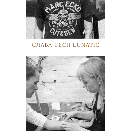
Слава Tech Lunatic