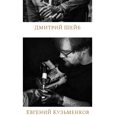
Дмитрий Шейб
Евгений Кузьменков