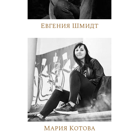
Евгения Шмидт
Мария Котова