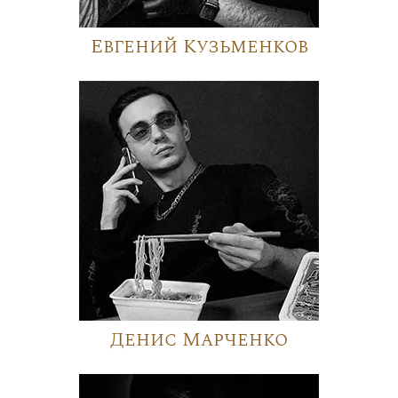
Евгений Кузьменков
Денис Марченко