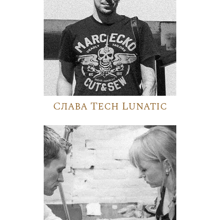
Слава Tech Lunatic