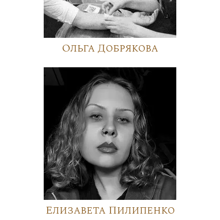
Ольга Добрякова
Елизавета Пилипенко