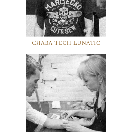
Слава Tech Lunatic