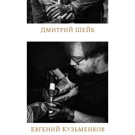
Дмитрий Шейб
Евгений Кузьменков