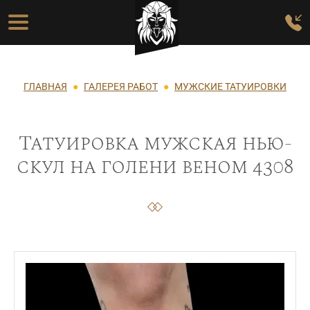
Перейти к основному содержанию
Основная навигация
Строка навигации
ГЛАВНАЯ
ГАЛЕРЕЯ РАБОТ
МУЖСКИЕ ТАТУИРОВКИ
Татуировка мужская нью-
скул на голени веном 4308