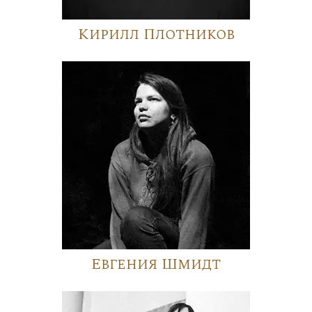
Кирилл Плотников
Евгения Шмидт