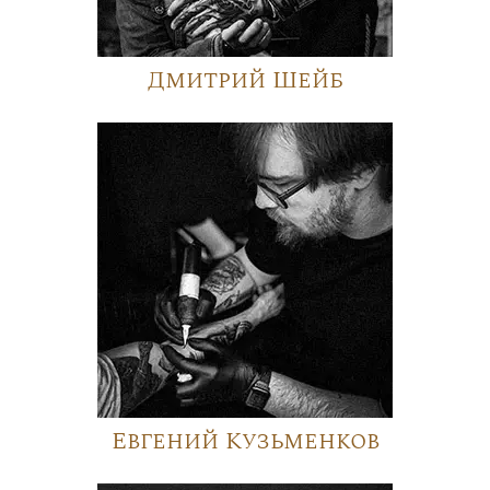
Дмитрий Шейб
Евгений Кузьменков