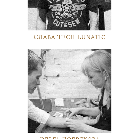
Слава Tech Lunatic