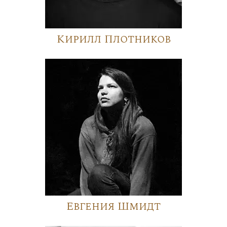
Кирилл Плотников
Евгения Шмидт