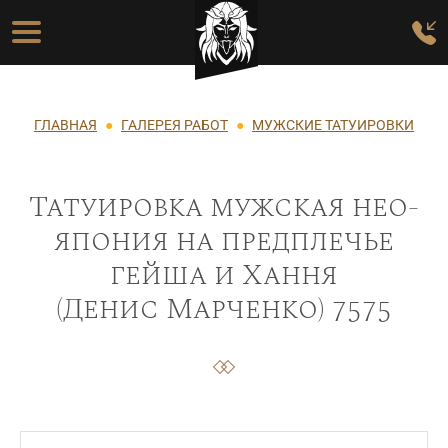
Перейти к основному содержанию
Основная навигация
Строка навигации
ГЛАВНАЯ
ГАЛЕРЕЯ РАБОТ
МУЖСКИЕ ТАТУИРОВКИ
Татуировка мужская нео-
япония на предплечье
гейша и Хання
(Денис Марченко) 7575