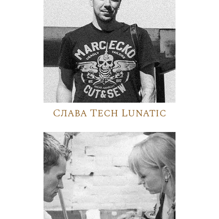
Слава Tech Lunatic