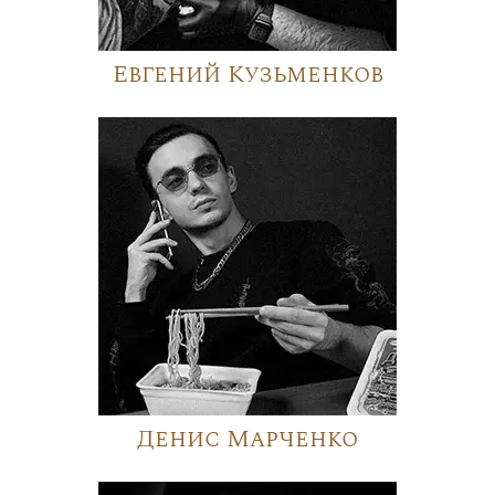
Евгений Кузьменков
Денис Марченко