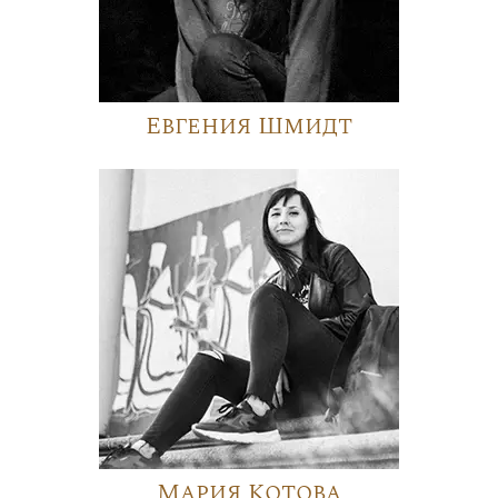
Евгения Шмидт
Мария Котова