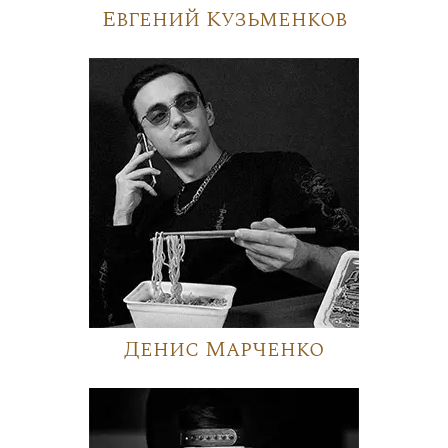
Евгений Кузьменков
Денис Марченко