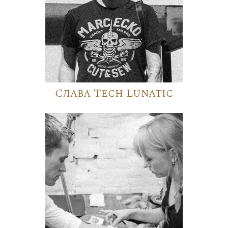
Слава Tech Lunatic