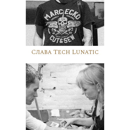
Слава Tech Lunatic