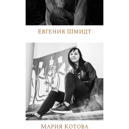
Евгения Шмидт
Мария Котова