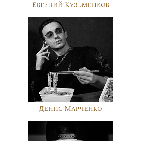
Евгений Кузьменков
Денис Марченко