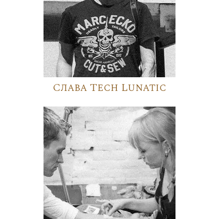
Слава Tech Lunatic