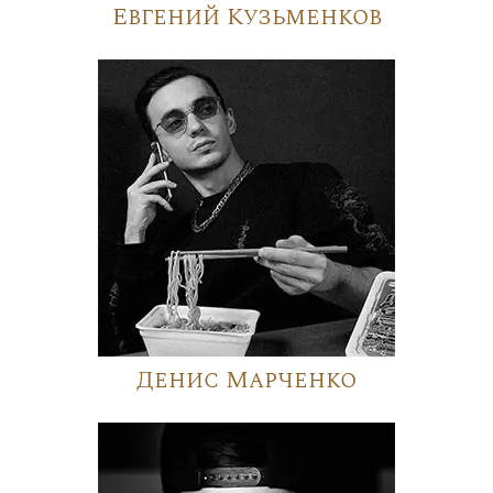
Евгений Кузьменков
Денис Марченко