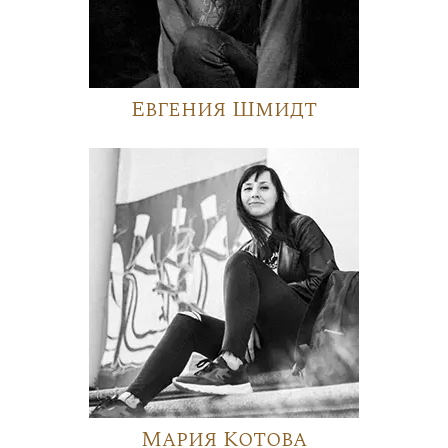
Евгения Шмидт
Мария Котова