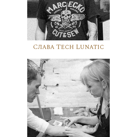
Слава Tech Lunatic