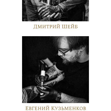
Дмитрий Шейб
Евгений Кузьменков