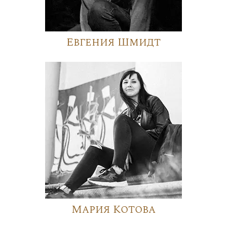
Евгения Шмидт
Мария Котова