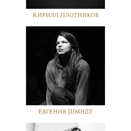
Кирилл Плотников
Евгения Шмидт